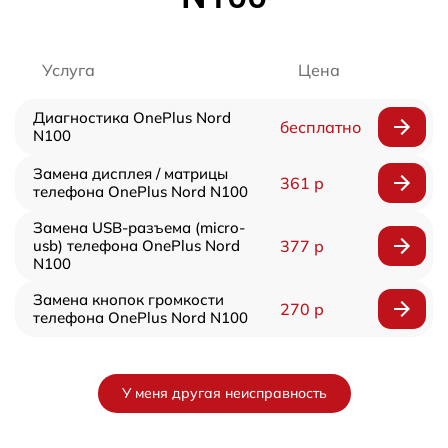
Услуга
Цена
Диагностика OnePlus Nord
бесплатно
N100
Замена дисплея / матрицы
361 р
телефона OnePlus Nord N100
Замена USB-разъема (micro-
usb) телефона OnePlus Nord
377 р
N100
Замена кнопок громкости
270 р
телефона OnePlus Nord N100
У меня другая неисправность