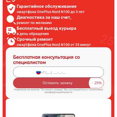
Гарантийное обслуживание
смартфона OnePlus Nord N100 до 3 лет
Диагностика за наш счет,
ремонт по желанию
Бесплатный выезд курьера
в день обращения
Срочный ремонт
смартфона OnePlus Nord N100 от 35 минут
Бесплатная консультация со
специалистом
Оставить заявку
Нажимая на кнопку "Оставить заявку" Вы соглашаетесь c
политикой
конфиденциальности