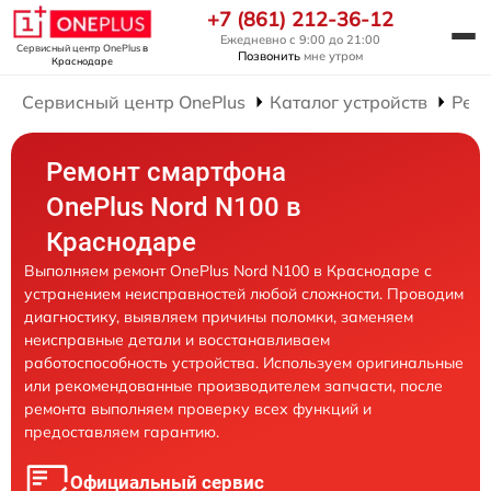
+7 (861) 212-36-12
Ежедневно с 9:00 до 21:00
Сервисный центр OnePlus
в
Позвонить
мне утром
Краснодаре
Сервисный центр OnePlus
Каталог устройств
Рем
Ремонт смартфона
OnePlus Nord N100 в
Краснодаре
Выполняем ремонт OnePlus Nord N100 в Краснодаре с
устранением неисправностей любой сложности. Проводим
диагностику, выявляем причины поломки, заменяем
неисправные детали и восстанавливаем
работоспособность устройства. Используем оригинальные
или рекомендованные производителем запчасти, после
ремонта выполняем проверку всех функций и
предоставляем гарантию.
Официальный сервис