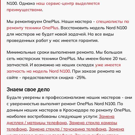
N100. Однако
наш сервис-центр выделяется
преимуществами
.
Мы ремонтируем OnePlus. Наши мастера -
специалисты по
ремонту техники OnePlus
. Восстановить модель Nord N100
для мастеров не будет новой задачей. На все виды
проведенных работ у нас имеется гарантия.
Минимальные сроки выполнения ремонта. Мы большая
сеть мастерских техники OnePlus. Мы имеем более 20 тыс.
запчастей. И возможно на наших складах
уже имеется
запчасть на модель Nord N100
. При заказе ремонта на
сайте - предоставляется скидка -25%.
Знаем свое дело
Будьте уверены в профессионализме наших мастеров - они
с уверенностью выполнят ремонт OnePlus Nord N100. По
данным наших мастеров в Краснодаре по ремонту OnePlus,
наиболее востребованы следующие услуги:
Замена
дисплея / матрицы телефона
,
Замена стекла камеры
телефона
,
Замена стекла / тачскрина телефона
,
Замена