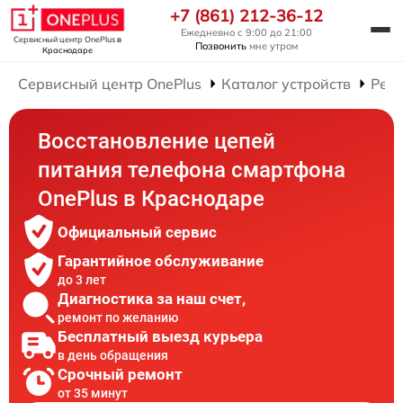
+7 (861) 212-36-12
Ежедневно с 9:00 до 21:00
Сервисный центр OnePlus
в
Позвонить
мне утром
Краснодаре
Сервисный центр OnePlus
Каталог устройств
Рем
Восстановление цепей
питания телефона смартфона
OnePlus в Краснодаре
Официальный сервис
Гарантийное обслуживание
до 3 лет
Диагностика за наш счет,
ремонт по желанию
Бесплатный выезд курьера
в день обращения
Срочный ремонт
от 35 минут