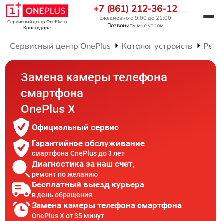
+7 (861) 212-36-12
Ежедневно с 9:00 до 21:00
Сервисный центр OnePlus
в
Позвонить
мне утром
Краснодаре
Сервисный центр OnePlus
Каталог устройств
Рем
Замена камеры телефона
смартфона
OnePlus X
Официальный сервис
Гарантийное обслуживание
смартфона OnePlus до 3 лет
Диагностика за наш счет,
ремонт по желанию
Бесплатный выезд курьера
в день обращения
Замена камеры телефона смартфона
OnePlus X от 35 минут